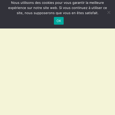
Nous utilisons des cookies pour vous garantir la meilleure
expérience sur notre site web. Si vous continuez à utiliser ce
Menu de navigation
site, nous supposerons que vous en êtes satisfait.
Accueil
OK
Toutes nos publications
Documents
Un monde de relations
Le service des anges
La composition des essences
Hommes et Femmes dans le plan de Dieu
Articles
Poèmes
Contes
Commentaires
Prières