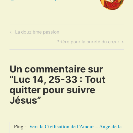
Navigation
Previous
La douzième passion
de
Post
Next
Prière pour la pureté du cœur
l’article
Post
Un commentaire sur
“
Luc 14, 25-33 : Tout
quitter pour suivre
Jésus
”
Ping :
Vers la Civilisation de l’Amour – Ange de la