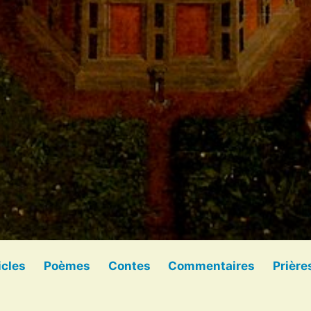
icles
Poèmes
Contes
Commentaires
Prière