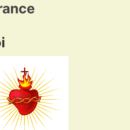
rance
i